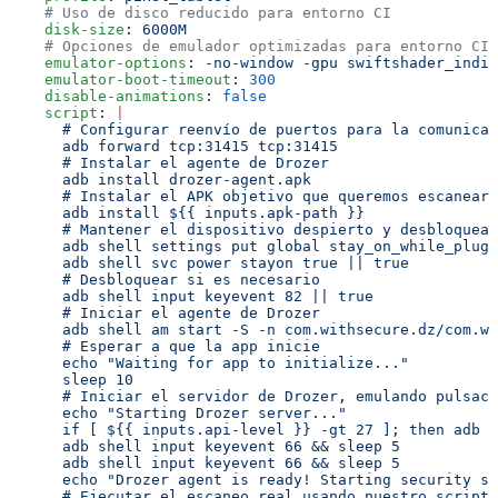
    # Uso de disco reducido para entorno CI
    disk-size
: 
6000M
    # Opciones de emulador optimizadas para entorno CI 
    emulator-options
: 
-no-window -gpu swiftshader_indir
    emulator-boot-timeout
: 
300
    disable-animations
: 
false
    script
: 
|
      # Configurar reenvío de puertos para la comunicac
      adb forward tcp:31415 tcp:31415
      # Instalar el agente de Drozer
      adb install drozer-agent.apk
      # Instalar el APK objetivo que queremos escanear
      adb install ${{ inputs.apk-path }}
      # Mantener el dispositivo despierto y desbloquead
      adb shell settings put global stay_on_while_plugg
      adb shell svc power stayon true || true
      # Desbloquear si es necesario
      adb shell input keyevent 82 || true
      # Iniciar el agente de Drozer
      adb shell am start -S -n com.withsecure.dz/com.wi
      # Esperar a que la app inicie
      echo "Waiting for app to initialize..."
      sleep 10
      # Iniciar el servidor de Drozer, emulando pulsaci
      echo "Starting Drozer server..."
      if [ ${{ inputs.api-level }} -gt 27 ]; then adb s
      adb shell input keyevent 66 && sleep 5
      adb shell input keyevent 66 && sleep 5
      echo "Drozer agent is ready! Starting security sc
      # Ejecutar el escaneo real usando nuestro script 