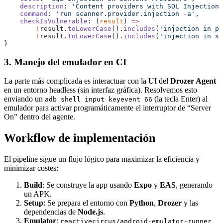
    description
: 
'Content providers with SQL Injection 
    command
: 
'run scanner.provider.injection -a'
,
    checkIsVulnerable
: (
result
) 
=>
        !
result.
toLowerCase
().
includes
(
'injection in pr
        !
result.
toLowerCase
().
includes
(
'injection in se
}
3. Manejo del emulador en CI
La parte más complicada es interactuar con la UI del
Drozer Agent
en un entorno headless (sin interfaz gráfica). Resolvemos esto
enviando un
(la tecla Enter) al
adb shell input keyevent 66
emulador para activar programáticamente el interruptor de “Server
On” dentro del agente.
Workflow de implementación
El pipeline sigue un flujo lógico para maximizar la eficiencia y
minimizar costes:
Build
: Se construye la app usando
Expo
y
EAS
, generando
un APK.
Setup
: Se prepara el entorno con
Python
,
Drozer
y las
dependencias de
Node.js
.
Emulator
:
reactivecircus/android-emulator-runner