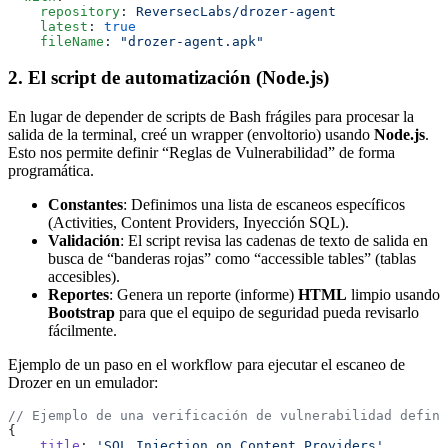
    repository
: 
ReversecLabs/drozer-agent
    latest
: 
true
    fileName
: 
"drozer-agent.apk"
2. El script de automatización (Node.js)
En lugar de depender de scripts de Bash frágiles para procesar la
salida de la terminal, creé un wrapper (envoltorio) usando
Node.js
.
Esto nos permite definir “Reglas de Vulnerabilidad” de forma
programática.
Constantes
: Definimos una lista de escaneos específicos
(Activities, Content Providers, Inyección SQL).
Validación
: El script revisa las cadenas de texto de salida en
busca de “banderas rojas” como “accessible tables” (tablas
accesibles).
Reportes
: Genera un reporte (informe)
HTML
limpio usando
Bootstrap
para que el equipo de seguridad pueda revisarlo
fácilmente.
Ejemplo de un paso en el workflow para ejecutar el escaneo de
Drozer en un emulador:
// Ejemplo de una verificación de vulnerabilidad defini
{
    title
: 
'SQL Injection on Content Providers'
,