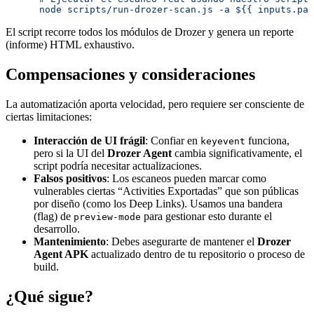
      node scripts/run-drozer-scan.js -a ${{ inputs.pac
El script recorre todos los módulos de Drozer y genera un reporte
(informe) HTML exhaustivo.
Compensaciones y consideraciones
La automatización aporta velocidad, pero requiere ser consciente de
ciertas limitaciones:
Interacción de UI frágil
: Confiar en
funciona,
keyevent
pero si la UI del
Drozer Agent
cambia significativamente, el
script podría necesitar actualizaciones.
Falsos positivos
: Los escaneos pueden marcar como
vulnerables ciertas “Activities Exportadas” que son públicas
por diseño (como los Deep Links). Usamos una bandera
(flag) de
para gestionar esto durante el
preview-mode
desarrollo.
Mantenimiento
: Debes asegurarte de mantener el
Drozer
Agent APK
actualizado dentro de tu repositorio o proceso de
build.
¿Qué sigue?