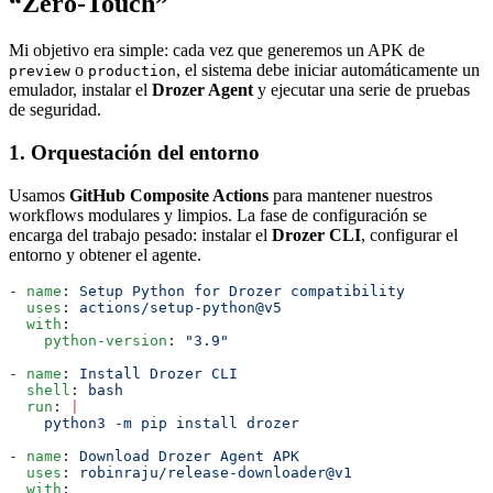
“Zero-Touch”
Mi objetivo era simple: cada vez que generemos un APK de
o
, el sistema debe iniciar automáticamente un
preview
production
emulador, instalar el
Drozer Agent
y ejecutar una serie de pruebas
de seguridad.
1. Orquestación del entorno
Usamos
GitHub Composite Actions
para mantener nuestros
workflows modulares y limpios. La fase de configuración se
encarga del trabajo pesado: instalar el
Drozer CLI
, configurar el
entorno y obtener el agente.
- 
name
: 
Setup Python for Drozer compatibility
  uses
: 
actions/setup-python@v5
  with
:
    python-version
: 
"3.9"
- 
name
: 
Install Drozer CLI
  shell
: 
bash
  run
: 
|
    python3 -m pip install drozer
- 
name
: 
Download Drozer Agent APK
  uses
: 
robinraju/release-downloader@v1
  with
: