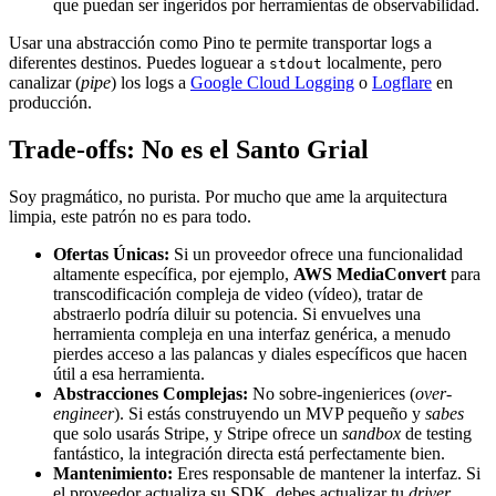
que puedan ser ingeridos por herramientas de observabilidad.
Usar una abstracción como Pino te permite transportar logs a
diferentes destinos. Puedes loguear a
localmente, pero
stdout
canalizar (
pipe
) los logs a
Google Cloud Logging
o
Logflare
en
producción.
Trade-offs: No es el Santo Grial
Soy pragmático, no purista. Por mucho que ame la arquitectura
limpia, este patrón no es para todo.
Ofertas Únicas:
Si un proveedor ofrece una funcionalidad
altamente específica, por ejemplo,
AWS MediaConvert
para
transcodificación compleja de video (vídeo), tratar de
abstraerlo podría diluir su potencia. Si envuelves una
herramienta compleja en una interfaz genérica, a menudo
pierdes acceso a las palancas y diales específicos que hacen
útil a esa herramienta.
Abstracciones Complejas:
No sobre-ingenierices (
over-
engineer
). Si estás construyendo un MVP pequeño y
sabes
que solo usarás Stripe, y Stripe ofrece un
sandbox
de testing
fantástico, la integración directa está perfectamente bien.
Mantenimiento:
Eres responsable de mantener la interfaz. Si
el proveedor actualiza su SDK, debes actualizar tu
driver
.