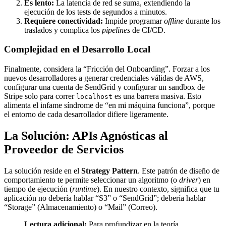
Es lento:
La latencia de red se suma, extendiendo la
ejecución de los tests de segundos a minutos.
Requiere conectividad:
Impide programar
offline
durante los
traslados y complica los
pipelines
de CI/CD.
Complejidad en el Desarrollo Local
Finalmente, considera la “Fricción del Onboarding”. Forzar a los
nuevos desarrolladores a generar credenciales válidas de AWS,
configurar una cuenta de SendGrid y configurar un sandbox de
Stripe solo para correr
es una barrera masiva. Esto
localhost
alimenta el infame síndrome de “en mi máquina funciona”, porque
el entorno de cada desarrollador difiere ligeramente.
La Solución: APIs Agnósticas al
Proveedor de Servicios
La solución reside en el
Strategy Pattern
. Este patrón de diseño de
comportamiento te permite seleccionar un algoritmo (o
driver
) en
tiempo de ejecución (
runtime
). En nuestro contexto, significa que tu
aplicación no debería hablar “S3” o “SendGrid”; debería hablar
“Storage” (Almacenamiento) o “Mail” (Correo).
Lectura adicional:
Para profundizar en la teoría,