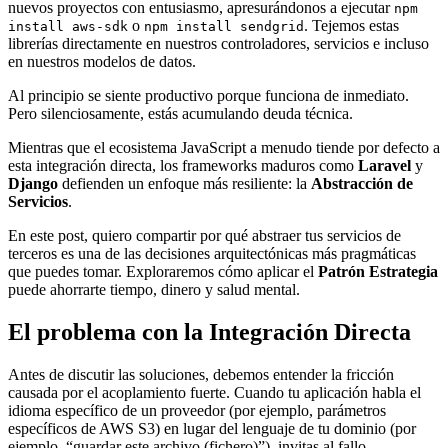
nuevos proyectos con entusiasmo, apresurándonos a ejecutar
npm
o
. Tejemos estas
install aws-sdk
npm install sendgrid
librerías directamente en nuestros controladores, servicios e incluso
en nuestros modelos de datos.
Al principio se siente productivo porque funciona de inmediato.
Pero silenciosamente, estás acumulando deuda técnica.
Mientras que el ecosistema JavaScript a menudo tiende por defecto a
esta integración directa, los frameworks maduros como
Laravel
y
Django
defienden un enfoque más resiliente: la
Abstracción de
Servicios
.
En este post, quiero compartir por qué abstraer tus servicios de
terceros es una de las decisiones arquitectónicas más pragmáticas
que puedes tomar. Exploraremos cómo aplicar el
Patrón Estrategia
puede ahorrarte tiempo, dinero y salud mental.
El problema con la Integración Directa
Antes de discutir las soluciones, debemos entender la fricción
causada por el acoplamiento fuerte. Cuando tu aplicación habla el
idioma específico de un proveedor (por ejemplo, parámetros
específicos de AWS S3) en lugar del lenguaje de tu dominio (por
ejemplo, “guardar este archivo (fichero)”), invitas al fallo.