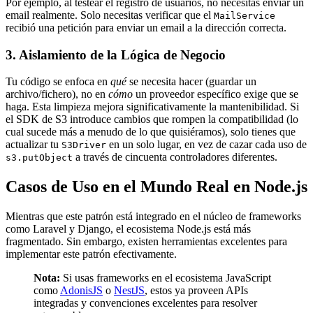
Por ejemplo, al testear el registro de usuarios, no necesitas enviar un
email realmente. Solo necesitas verificar que el
MailService
recibió una petición para enviar un email a la dirección correcta.
3. Aislamiento de la Lógica de Negocio
Tu código se enfoca en
qué
se necesita hacer (guardar un
archivo/fichero), no en
cómo
un proveedor específico exige que se
haga. Esta limpieza mejora significativamente la mantenibilidad. Si
el SDK de S3 introduce cambios que rompen la compatibilidad (lo
cual sucede más a menudo de lo que quisiéramos), solo tienes que
actualizar tu
en un solo lugar, en vez de cazar cada uso de
S3Driver
a través de cincuenta controladores diferentes.
s3.putObject
Casos de Uso en el Mundo Real en Node.js
Mientras que este patrón está integrado en el núcleo de frameworks
como Laravel y Django, el ecosistema Node.js está más
fragmentado. Sin embargo, existen herramientas excelentes para
implementar este patrón efectivamente.
Nota:
Si usas frameworks en el ecosistema JavaScript
como
AdonisJS
o
NestJS
, estos ya proveen APIs
integradas y convenciones excelentes para resolver