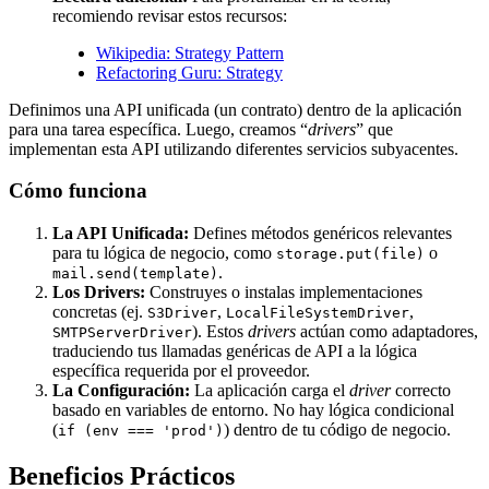
recomiendo revisar estos recursos:
Wikipedia: Strategy Pattern
Refactoring Guru: Strategy
Definimos una API unificada (un contrato) dentro de la aplicación
para una tarea específica. Luego, creamos “
drivers
” que
implementan esta API utilizando diferentes servicios subyacentes.
Cómo funciona
La API Unificada:
Defines métodos genéricos relevantes
para tu lógica de negocio, como
o
storage.put(file)
.
mail.send(template)
Los Drivers:
Construyes o instalas implementaciones
concretas (ej.
,
,
S3Driver
LocalFileSystemDriver
). Estos
drivers
actúan como adaptadores,
SMTPServerDriver
traduciendo tus llamadas genéricas de API a la lógica
específica requerida por el proveedor.
La Configuración:
La aplicación carga el
driver
correcto
basado en variables de entorno. No hay lógica condicional
(
) dentro de tu código de negocio.
if (env === 'prod')
Beneficios Prácticos