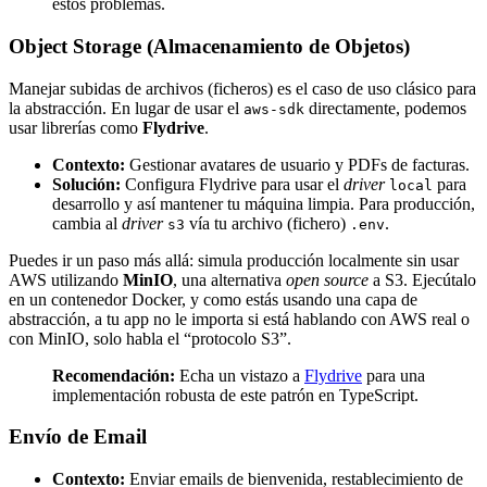
estos problemas.
Object Storage (Almacenamiento de Objetos)
Manejar subidas de archivos (ficheros) es el caso de uso clásico para
la abstracción. En lugar de usar el
directamente, podemos
aws-sdk
usar librerías como
Flydrive
.
Contexto:
Gestionar avatares de usuario y PDFs de facturas.
Solución:
Configura Flydrive para usar el
driver
para
local
desarrollo y así mantener tu máquina limpia. Para producción,
cambia al
driver
vía tu archivo (fichero)
.
s3
.env
Puedes ir un paso más allá: simula producción localmente sin usar
AWS utilizando
MinIO
, una alternativa
open source
a S3. Ejecútalo
en un contenedor Docker, y como estás usando una capa de
abstracción, a tu app no le importa si está hablando con AWS real o
con MinIO, solo habla el “protocolo S3”.
Recomendación:
Echa un vistazo a
Flydrive
para una
implementación robusta de este patrón en TypeScript.
Envío de Email
Contexto:
Enviar emails de bienvenida, restablecimiento de