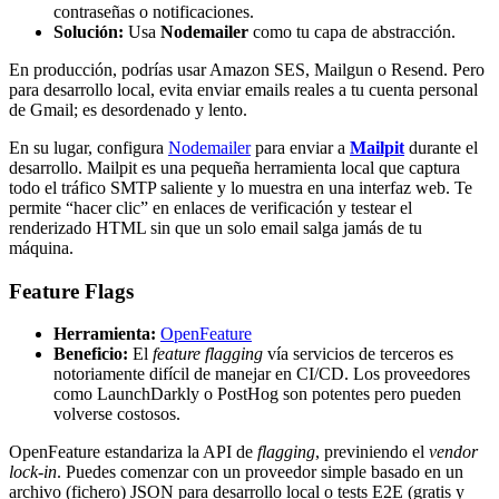
contraseñas o notificaciones.
Solución:
Usa
Nodemailer
como tu capa de abstracción.
En producción, podrías usar Amazon SES, Mailgun o Resend. Pero
para desarrollo local, evita enviar emails reales a tu cuenta personal
de Gmail; es desordenado y lento.
En su lugar, configura
Nodemailer
para enviar a
Mailpit
durante el
desarrollo. Mailpit es una pequeña herramienta local que captura
todo el tráfico SMTP saliente y lo muestra en una interfaz web. Te
permite “hacer clic” en enlaces de verificación y testear el
renderizado HTML sin que un solo email salga jamás de tu
máquina.
Feature Flags
Herramienta:
OpenFeature
Beneficio:
El
feature flagging
vía servicios de terceros es
notoriamente difícil de manejar en CI/CD. Los proveedores
como LaunchDarkly o PostHog son potentes pero pueden
volverse costosos.
OpenFeature estandariza la API de
flagging
, previniendo el
vendor
lock-in
. Puedes comenzar con un proveedor simple basado en un
archivo (fichero) JSON para desarrollo local o tests E2E (gratis y