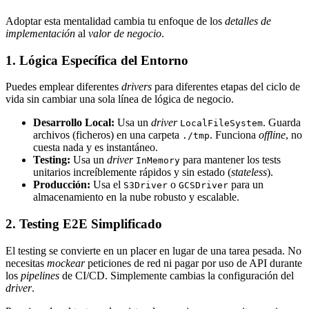
Adoptar esta mentalidad cambia tu enfoque de los
detalles de
implementación
al
valor de negocio
.
1. Lógica Específica del Entorno
Puedes emplear diferentes
drivers
para diferentes etapas del ciclo de
vida sin cambiar una sola línea de lógica de negocio.
Desarrollo Local:
Usa un
driver
. Guarda
LocalFileSystem
archivos (ficheros) en una carpeta
. Funciona
offline
, no
./tmp
cuesta nada y es instantáneo.
Testing:
Usa un
driver
para mantener los tests
InMemory
unitarios increíblemente rápidos y sin estado (
stateless
).
Producción:
Usa el
o
para un
S3Driver
GCSDriver
almacenamiento en la nube robusto y escalable.
2. Testing E2E Simplificado
El testing se convierte en un placer en lugar de una tarea pesada. No
necesitas
mockear
peticiones de red ni pagar por uso de API durante
los
pipelines
de CI/CD. Simplemente cambias la configuración del
driver
.